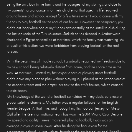
Being the only boy in the family and the youngest of my siblings, and due to
my parents' natural concern for their children at that age, my life revolved
around home and school, except for a few times when I would come with my
friends to play football on the roof of our house. However, this temporary joy
didn't last long when one of my friends accidentally hit the satellite dish during
the last episode of the Turkish series -Turkish series dubbed in Arabic were
cherished in Egyptian families at that time- which the family was watching. As
a result of this action, we were forbidden from playing football on the roof
forever.
With the beginning of middle school, I gradually regained my freedom due to
my new school being relatively distant from home, and the spare time in the
way. At that time, I started my first experiences of playing street football. I
didn't leave any place to play without playing in; I played at the schoolyard at
the asphalt streets and the empty lots next to the city's houses, which ceased
to exist today.
My knowledge of the world of football coincided with my dad's purchase of
global satellite channels. My father was a regular follower of the English
Premier League. At that time, and I bought my first football jersey for Mesut
Özil after the German national team has won the 2014 World Cup. Despite
my speed and agility, I never mastered playing football; I was was an
average player or even lower. After finishing the final exam for the
preparatory school, I went with my friends to the city's stadium and illegally