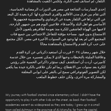
التلفاز، لم استأنف لعب الكرة، ولكنني اكتفيت بالمشاهدة.
إحدى الممارسات الشائعة في مصر هي الدورات الرمضانية الخماسية،
التي تقام بين فرق مدن الأقاليم والقرى المجاورة لها. كرة بعيدة كل البعد
عن التي نراها في التلفاز بعيدة عن الرشاوي والمحسوبية فجمهورها
الأساسي هو اهل البلد والأصدقاء، فلاعبين اليوم هم من جمهور البارحة،
لاعبيها من الهواة العاشقين للكرة منذ نعومة أظافرهم يلعبون لأجل
الاستمتاع بدون قيود. مساحة مؤقتة للتفاعل الاجتماعي بين جميع فئات
المجتمع التي لم يعد لها وجود في السنوات الأخيرة في مصر، الكل مجتمع
على حب كرة القدم والاستمتاع بالمشاهدة مجانًا
خلال شهر رمضان ٢٠٢٤ قررت أن استعيد ذكرياتي عن كرة القدم
وعلاقتنا المليئة بالتخبطات وحبها الذي لا يمكن تفسيره. من خلال عدسة
كاميرتي، أردت أن استكشف كيف ستؤثر ذاكراتي الحسية على رؤيتي
للكرة بعد سنوات من الانقطاع، ربما لم تكن علاقتي بالكرة جيدة بما يكفي
لكن التصوير الفوتوغرافي سمح لي بالنقر على ابوابي المغلقة
والمشاركة مرة أخرى، ولكن خلف خطوط الملعب
My journey with football started since elementary school. I didn't have the
opportunity to play it with other kids on the street, as back then football
academies weren't as widespread as they are today. I grew up in a small
town called Ashmoun in the province of Al-Monufia, far from the capital.