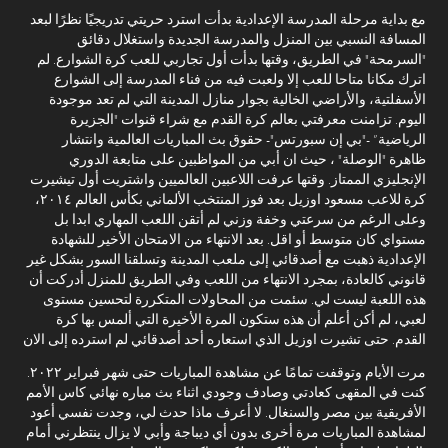
مع بداية مرحلة المدرسة الإعدادية بدأت استرد حريتي تدريجيًا نظرًا لبعد
المسافة النسبي بين المنزل والمدرسة الجديدة واستغلال دقائق
"السرمحة" في الطريق، وقتها بدأت أول تجاربي للعب كرة الشوارع. لم
اترك مكانا متاحا للعب إلا ولعبت فيه من فناء المدرسة إلى الشوارع
الأسفلتية، والأراضي الخالية بجوار منازل المدينة التي لم تعد موجودة
اليوم. تزامنت معرفتي بعالم كرة القدم مع شراء قنوات "الجزيرة
الرياضية” -"بي إن سبورتس"- حقوق بث المباريات العالمية وانتشار
ظاهرة "الوصلة" ، حيث ان أبي من المواظبين على متابعة الدوري
الإنجليزي الممتاز. وقتها عرفت اللاعبين العالميين واشتريت أول تيشيرت
كرة للاعب مسعود اوزيل بعد فوز المنتخب الألماني بكأس العالم ٢٠١٤،
وعلى الرغم من سرعتي وخفة وزني لم أتقن اللعب المهاري ابدا بل
مستواي كان متوسط أو اقل. بعد الانتهاء من الامتحان الأخير للشهادة
الإعدادية ذهبت مع أصدقائي إلى ملعب المدينة وتسلقنا السور بشكل غير
قانوني كالعادة، بمجرد الانتهاء من اللعب وفي الطريق للمنزل أدركت أن
هذه اللعبة ليست لي. سئمت من المحاولات المتكررة لتحسين مستوى
لعبي، لم أكن أعلم أن هذه ستكون المرة الأخيرة التي ألمس بها كرة
القدم. حتى تشيرت اوزيل الذي استعاره أحد أصدقائي لم استرده إلى الان
مرت الأيام وتوقفت تمامًا عن مشاهدة المباريات حتى شهر فبراير ٢٠٢٢.
كنت في المقهى كعادتي وصادف وجودي اثناء بث مباره نهائي كاس الأمم
الأفريقية بين مصر والسنغال. لا أعرف ماذا حدث لي، وجدت نفسي أعود
لمشاهدة المباريات مرة أخرى بدون أي ديباجة وأبي لا يزال ينتظرني أمام