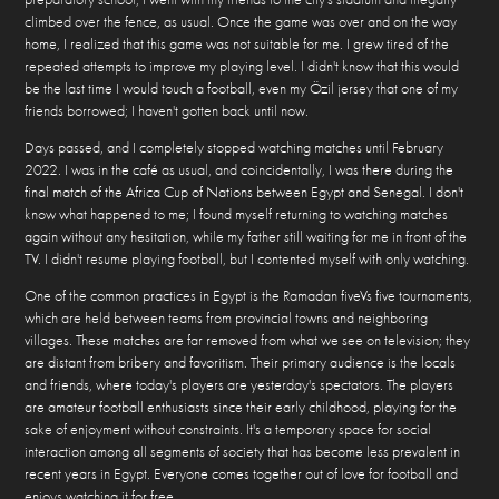
climbed over the fence, as usual. Once the game was over and on the way
home, I realized that this game was not suitable for me. I grew tired of the
repeated attempts to improve my playing level. I didn't know that this would
be the last time I would touch a football, even my Özil jersey that one of my
friends borrowed; I haven't gotten back until now.
Days passed, and I completely stopped watching matches until February
2022. I was in the café as usual, and coincidentally, I was there during the
final match of the Africa Cup of Nations between Egypt and Senegal. I don't
know what happened to me; I found myself returning to watching matches
again without any hesitation, while my father still waiting for me in front of the
TV. I didn't resume playing football, but I contented myself with only watching.
One of the common practices in Egypt is the Ramadan fiveVs five tournaments,
which are held between teams from provincial towns and neighboring
villages. These matches are far removed from what we see on television; they
are distant from bribery and favoritism. Their primary audience is the locals
and friends, where today's players are yesterday's spectators. The players
are amateur football enthusiasts since their early childhood, playing for the
sake of enjoyment without constraints. It's a temporary space for social
interaction among all segments of society that has become less prevalent in
recent years in Egypt. Everyone comes together out of love for football and
enjoys watching it for free.