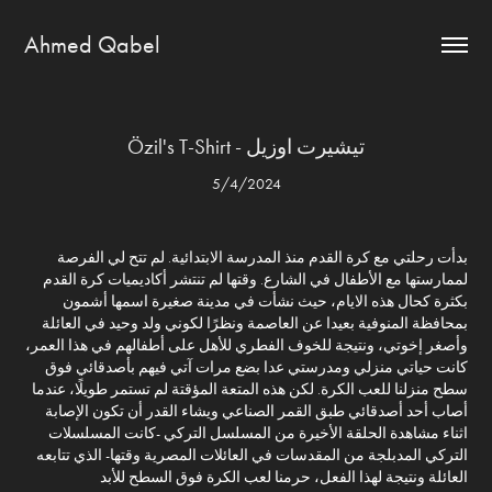
Ahmed Qabel
Özil's T-Shirt - تيشيرت اوزيل
5/4/2024
بدأت رحلتي مع كرة القدم منذ المدرسة الابتدائية. لم تتح لي الفرصة
لممارستها مع الأطفال في الشارع. وقتها لم تنتشر أكاديميات كرة القدم
بكثرة كحال هذه الايام، حيث نشأت في مدينة صغيرة اسمها أشمون
بمحافظة المنوفية بعيدا عن العاصمة ونظرًا لكوني ولد وحيد في العائلة
وأصغر إخوتي، ونتيجة للخوف الفطري للأهل على أطفالهم في هذا العمر،
كانت حياتي منزلي ومدرستي عدا بضع مرات آتي فيهم بأصدقائي فوق
سطح منزلنا للعب الكرة. لكن هذه المتعة المؤقتة لم تستمر طويلًا، عندما
أصاب أحد أصدقائي طبق القمر الصناعي ويشاء القدر أن تكون الإصابة
اثناء مشاهدة الحلقة الأخيرة من المسلسل التركي -كانت المسلسلات
التركي المدبلجة من المقدسات في العائلات المصرية وقتها- الذي تتابعه
العائلة ونتيجة لهذا الفعل، حرمنا لعب الكرة فوق السطح للأبد